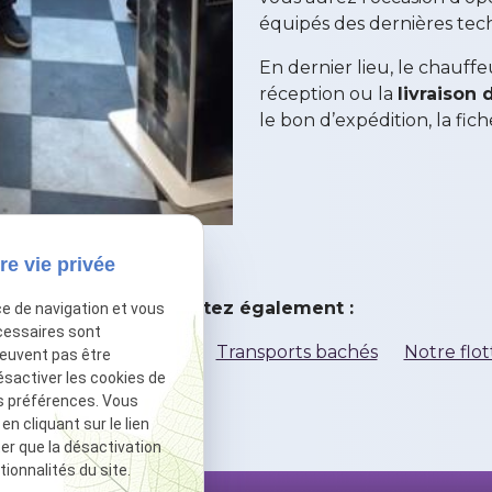
équipés des dernières tec
En dernier lieu, le chauffe
réception ou la
livraison
le bon d’expédition, la fic
re vie privée
Consultez également :
ce de navigation et vous
cessaires sont
ransports frigorifiques
Transports bachés
Notre flot
peuvent pas être
ésactiver les cookies de
s préférences. Vous
 cliquant sur le lien
ter que la désactivation
ionnalités du site.