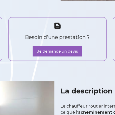
text_snippet
Besoin d'une prestation ?
Je demande un devis
La description
Le chauffeur routier intern
ce que l'
acheminement d